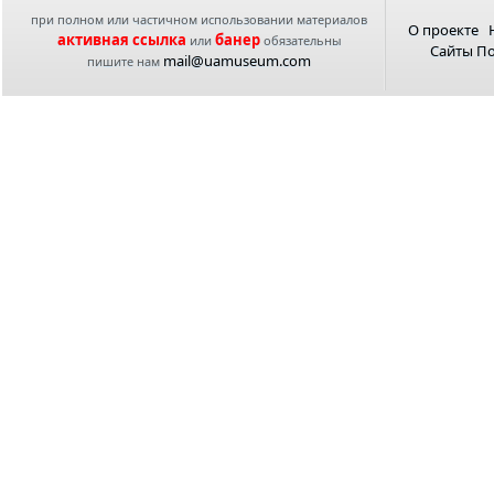
при полном или частичном использовании материалов
О проекте
активная ссылка
банер
или
обязательны
Сайты П
mail@uamuseum.com
пишите нам