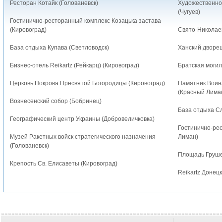
Ресторан Котайк (Голованевск)
Художественно
(Чугуев)
Гостинично-ресторанный комплекс Козацька застава
(Кировоград)
Свято-Николаев
База отдыха Купава (Светловодск)
Ханский дворец
Бизнес-отель Reikartz (Рейкарц) (Кировоград)
Братская могил
Церковь Покрова Пресвятой Богородицы (Кировоград)
Памятник Воин
(Красный Лима
Вознесенский собор (Бобринец)
База отдыха С
Географический центр Украины (Добровеличковка)
Гостинично-ре
Музей Ракетных войск стратегического назначения
Лиман)
(Голованевск)
Площадь Грушев
Крепость Cв. Елисаветы (Кировоград)
Reikartz Донец