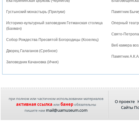
Екатерининская церковь (Чернигов)
Благовещенская
Густынский монастырь (Прилуки)
Памятник Бычку
Историко-культурный заповедник Гетманская столица
Оперный театр
(Бахмач)
Свято-Петропа
Собор Рождества Пресвятой Богородицы (Козелец)
Веб камера воз
Дворец Галаганов (Сребное)
Памятник А.К.А
Заповедник Качановка (Ичня)
при полном или частичном использовании материалов
О проекте
активная ссылка
банер
или
обязательны
Сайты П
mail@uamuseum.com
пишите нам