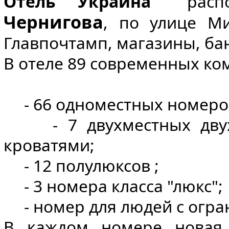
Отель "Украина"
распол
Чернигова
, по улице Ми
Главпочтамп, магазины, банк
В отеле 89 современных к
- 66 одноместных номеров 
- 7 двухместных двухк
кроватями;
- 12 полулюксов ;
- 3 номера класса "люкс";
- номер для людей с огр
В каждом номере новая 