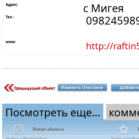
с Мигея
Адрес:
09824598
Тел.:
www:
http://rafti
Посмотреть еще...
комм
Новые объекты