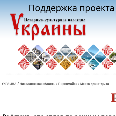
Поддержка проекта 
/
/
/
УКРАИНА
Николаевская область
Первомайск
Места для отдыха