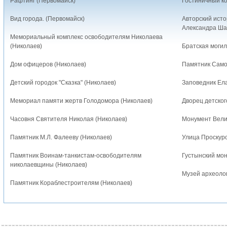
Рафтинг (Первомайск)
Гостиничный к
Вид города. (Первомайск)
Авторский исто
Александра Ша
Мемориальный комплекс освободителям Николаева
(Николаев)
Братская могил
Дом офицеров (Николаев)
Памятник Само
Детский городок "Сказка" (Николаев)
Заповедник Ела
Мемориал памяти жертв Голодомора (Николаев)
Дворец детског
Часовня Святителя Николая (Николаев)
Монумент Вели
Памятник М.Л. Фалееву (Николаев)
Улица Проскур
Памятник Воинам-танкистам-освободителям
Густынский мон
николаевщины (Николаев)
Музей археолог
Памятник Кораблестроителям (Николаев)