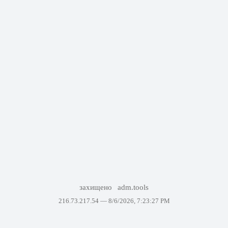
захищено
adm.tools
216.73.217.54 —
8/6/2026, 7:23:27 PM