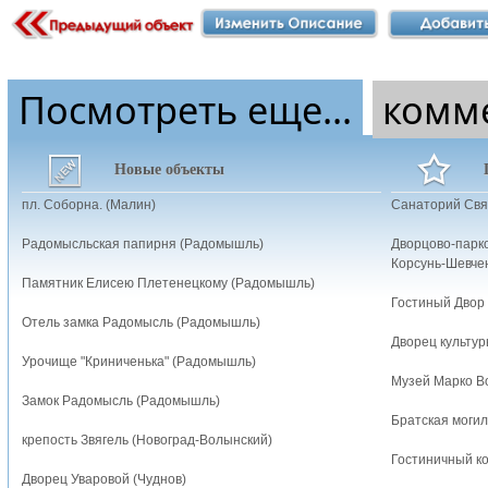
Посмотреть еще...
комм
Новые объекты
пл. Соборна. (Малин)
Санаторий Свя
Радомысльская папирня (Радомышль)
Дворцово-парк
Корсунь-Шевчен
Памятник Елисею Плетенецкому (Радомышль)
Гостиный Двор 
Отель замка Радомысль (Радомышль)
Дворец культур
Урочище "Криниченька" (Радомышль)
Музей Марко Во
Замок Радомысль (Радомышль)
Братская могил
крепость Звягель (Новоград-Волынский)
Гостиничный ко
Дворец Уваровой (Чуднов)