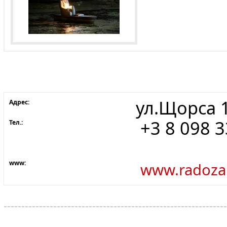
ул.Щорса 
Адрес:
+3 8 098 
Тел.:
www:
www.radoz