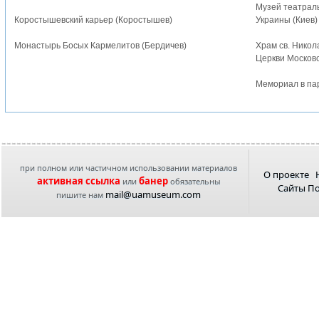
Музей театраль
Коростышевский карьер (Коростышев)
Украины (Киев)
Монастырь Босых Кармелитов (Бердичев)
Храм св. Никол
Церкви Московс
Мемориал в пар
при полном или частичном использовании материалов
О проекте
активная ссылка
банер
или
обязательны
Сайты П
mail@uamuseum.com
пишите нам