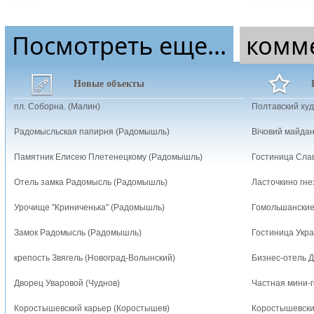
Посмотреть еще...
комм
Новые объекты
пл. Соборна. (Малин)
Полтавский ху
Радомысльская папирня (Радомышль)
Вічовий майдан
Памятник Елисею Плетенецкому (Радомышль)
Гостиница Слав
Отель замка Радомысль (Радомышль)
Ласточкино гне
Урочище "Криниченька" (Радомышль)
Гомольшанские
Замок Радомысль (Радомышль)
Гостиница Укра
крепость Звягель (Новоград-Волынский)
Бизнес-отель 
Дворец Уваровой (Чуднов)
Частная мини-г
Коростышевский карьер (Коростышев)
Коростышевски