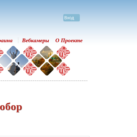
Вход
раина
Вебкамеры
О Проекте
обор