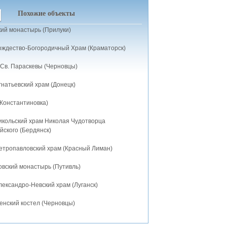
Похожие объекты
кий монастырь (Прилуки)
ождество-Богородичный Храм (Краматорск)
 Св. Параскевы (Черновцы)
натьевский храм (Донецк)
(Константиновка)
икольский храм Николая Чудотворца
йского (Бердянск)
етропавловский храм (Красный Лиман)
вский монастырь (Путивль)
ександро-Невский храм (Луганск)
енский костел (Черновцы)