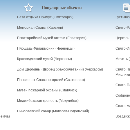
Популярные объекты
База отдыха Примус (Святогорск)
Густынс
-
Мемориал Славы (Харьков)
Свято-Р
Евпаторийский музей аптеки (Евпатория)
Церковь
Площадь Филармонии (Черновцы)
Свято-Иг
Краеведческий музей (Черкассы)
Мечеть 
Дом Щербины (Дворец бракосочетаний) (Черкассы)
Свято Н
Мирлики
Пансионат Славяногорский (Святогорск)
Свято-П
Музей пожарной охраны (Славянск)
Софроно
Меджибожская крепость (Меджибож)
Свято-Ал
Николаевский собор (Могилев-Подольский)
ремча)
Воздвиж