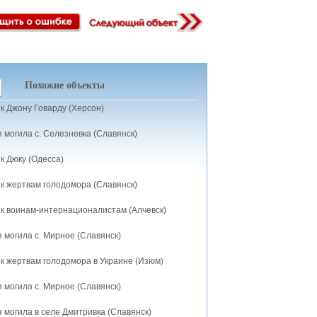
Похожие объекты
к Джону Говарду (Херсон)
 могила с. Селезневка (Славянск)
к Дюку (Одесса)
к жертвам голодомора (Славянск)
к воинам-интернационалистам (Алчевск)
 могила с. Мирное (Славянск)
к жертвам голодомора в Украине (Изюм)
 могила c. Мирное (Славянск)
 могила в селе Дмитривка (Славянск)