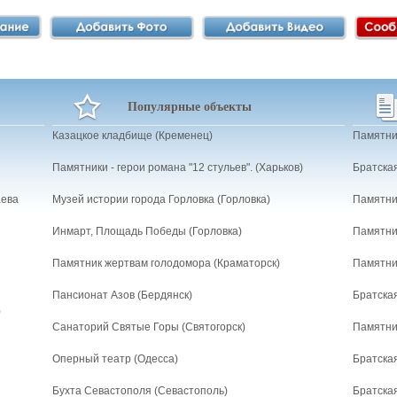
Популярные объекты
Казацкое кладбище (Кременец)
Памятни
Памятники - герои романа "12 стульев". (Харьков)
Братская
аева
Музей истории города Горловка (Горловка)
Памятни
Инмарт, Площадь Победы (Горловка)
Памятни
Памятник жертвам голодомора (Краматорск)
Памятни
Пансионат Азов (Бердянск)
Братская
)
Санаторий Святые Горы (Святогорск)
Памятни
Оперный театр (Одесса)
Братская
Бухта Севастополя (Севастополь)
Братская