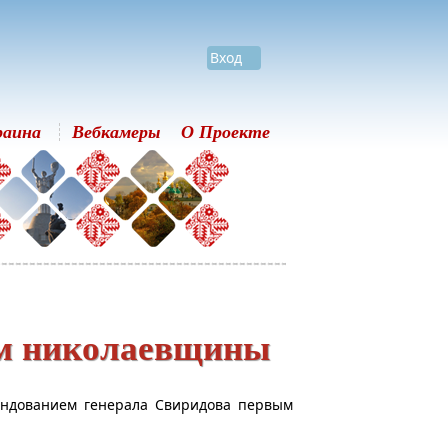
Вход
раина
Вебкамеры
О Проекте
ям николаевщины
мандованием генерала Свиридова первым