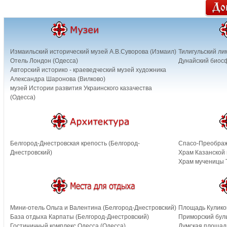
Измаильский исторический музей А.В.Суворова (Измаил)
Тилигульский ли
Отель Лондон (Одесса)
Дунайский биос
Авторский историко - краеведческий музей художника
Александра Шаронова (Вилково)
музей Истории развития Украинского казачества
(Одесса)
Белгород-Днестровская крепость (Белгород-
Спасо-Преображ
Днестровский)
Храм Казанской
Храм мученицы 
Мини-отель Ольга и Валентина (Белгород-Днестровский)
Площадь Кулико
База отдыха Карпаты (Белгород-Днестровский)
Приморский буль
Гостиничный комплекс Одесса (Одесса)
Думская площад