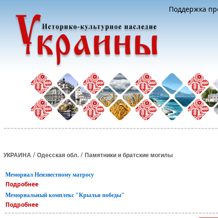
Поддержка про
/
/
УКРАИНА
Одесская обл.
Памятники и братские могилы
Мемориал Неизвестному матросу
Подробнее
Мемориальный комплекс "Крылья победы"
Подробнее