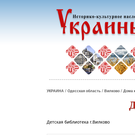
/
/
/
УКРАИНА
Одесская область
Вилково
Дома 
Д
Детская библиотека г.Вилково