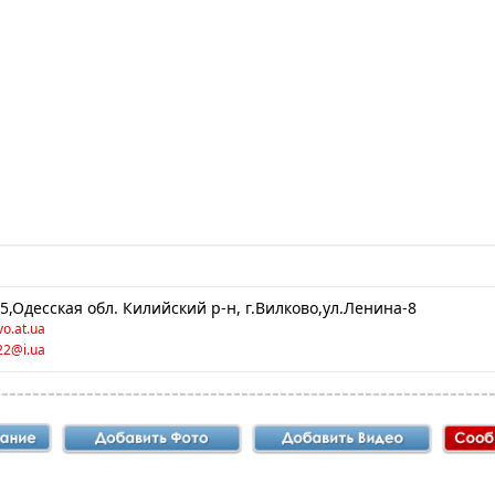
5,Одесская обл. Килийский р-н, г.Вилково,ул.Ленина-8
vo.at.ua
22@i.ua