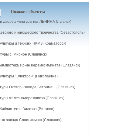
Похожие объекты
й Дворец культуры им. ЛЕНИНА (Луганск)
етского и юношеского творчества (Севастополь)
ультуры и техники НКМЗ (Краматорск)
туры с. Мирное (Славянск)
библиотека в р-не Керамкомбината (Славянск)
ультуры "Электрон" (Николаевка)
ьтуры Октябрь завода Бетонмаш (Славянск)
ьтуры железнодорожников (Славянск)
библиотека г.Вилково (Вилково)
ека завода Славтяжмаш (Славянск)