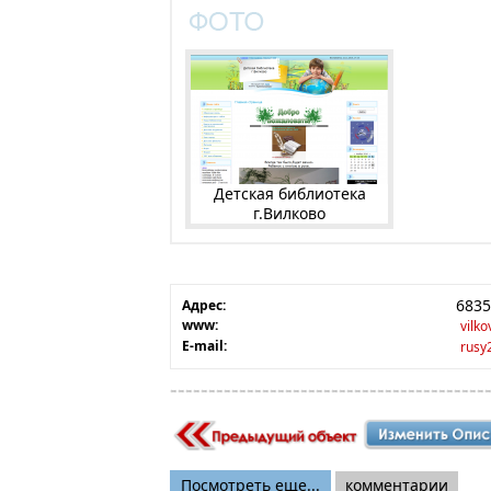
Детская библиотека
г.Вилково
6835
Адрес:
www:
vilko
E-mail:
rusy
Посмотреть еще...
комментарии