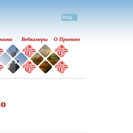
Вход
раина
Вебкамеры
О Проекте
во