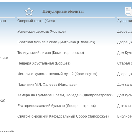
Популярные объекты
вск)
Оперный театр (Киев)
Лугански
Успенская церковь (Чортков)
Дворец д
Братская могила в селе Дмитривка (Славянск)
Дворец к
Тилигульский лиман (Коминтерновское)
Дом Куль
жника
Пещера Хрустальная (Борщев)
Старая 
Историко-художественный музей (Краснокутск)
Дворец к
Памятник М.Л. Фалееву (Николаев)
Дом кул
Камера на Бульваре Славы, Победа 6 (Днепропетровск)
Дом кул
са)
Екатеринославский бульвар (Днепропетровск)
Детская 
Свято-Покровский Кафедральный Собор (Запорожье)
Библиот