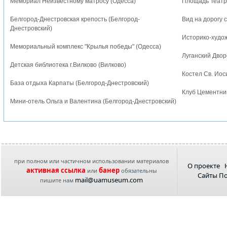
Мемориал Неизвестному матросу (Одесса)
Площадь Театра
Белгород-Днестровская крепость (Белгород-
Вид на дорогу 
Днестровский)
Историко-худож
Мемориальный комплекс "Крылья победы" (Одесса)
Луганский Двор
Детская библиотека г.Вилково (Вилково)
Костел Св. Иос
База отдыха Карпаты (Белгород-Днестровский)
Клуб Цементник
Мини-отель Ольга и Валентина (Белгород-Днестровский)
при полном или частичном использовании материалов
О проекте
активная ссылка
банер
или
обязательны
Сайты П
mail@uamuseum.com
пишите нам