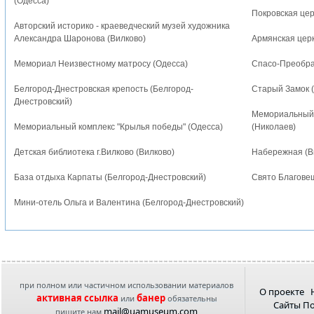
(Одесса)
Покровская цер
Авторский историко - краеведческий музей художника
Александра Шаронова (Вилково)
Армянская цер
Мемориал Неизвестному матросу (Одесса)
Спасо-Преобра
Белгород-Днестровская крепость (Белгород-
Старый Замок 
Днестровский)
Мемориальный 
Мемориальный комплекс "Крылья победы" (Одесса)
(Николаев)
Детская библиотека г.Вилково (Вилково)
Набережная (В
База отдыха Карпаты (Белгород-Днестровский)
Свято Благове
Мини-отель Ольга и Валентина (Белгород-Днестровский)
при полном или частичном использовании материалов
О проекте
активная ссылка
банер
или
обязательны
Сайты П
mail@uamuseum.com
пишите нам