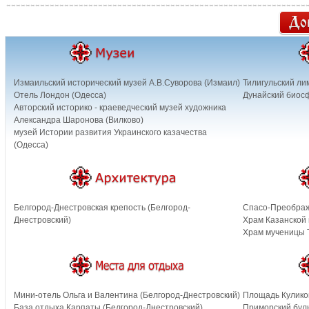
Измаильский исторический музей А.В.Суворова (Измаил)
Тилигульский ли
Отель Лондон (Одесса)
Дунайский биос
Авторский историко - краеведческий музей художника
Александра Шаронова (Вилково)
музей Истории развития Украинского казачества
(Одесса)
Белгород-Днестровская крепость (Белгород-
Спасо-Преображ
Днестровский)
Храм Казанской
Храм мученицы 
Мини-отель Ольга и Валентина (Белгород-Днестровский)
Площадь Кулико
База отдыха Карпаты (Белгород-Днестровский)
Приморский буль