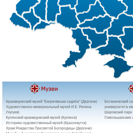
Краеведческий музей "Багричівська садиба" (Дергачи)
Ботанический са
Художественно-мемориальный музей И.Е. Репина
университета им
(Чугуев)
Шаровский парк 
Купянский краеведческий музей (Купянск)
Гомольшанские л
Историко-художественный музей (Краснокутск)
Храм Рождества Пресвятой Богородицы (Дергачи)