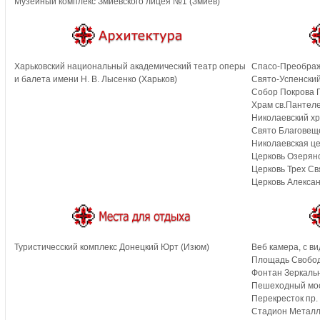
Музейный комплекс Змиевского лицея №1 (Змиев)
Харьковский национальный академический театр оперы
Спасо-Преображ
и балета имени Н. В. Лысенко (Харьков)
Свято-Успенский
Собор Покрова 
Храм св.Пантел
Николаевский хр
Свято Благовещ
Николаевская це
Церковь Озерянс
Церковь Трех Св
Церковь Алексан
Туристичесский комплекс Донецкий Юрт (Изюм)
Веб камера, с ви
Площадь Свобод
Фонтан Зеркальн
Пешеходный мос
Перекресток пр. 
Стадион Металл