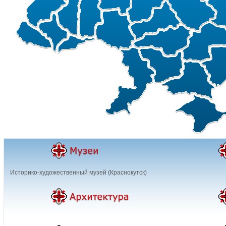
Историко-художественный музей (Краснокутск)