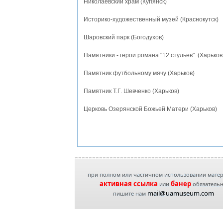
Николаевский храм (Купянск)
Историко-художественный музей (Краснокутск)
Шаровский парк (Богодухов)
Памятники - герои романа "12 стульев". (Харьков
Памятник футбольному мячу (Харьков)
Памятник Т.Г. Шевченко (Харьков)
Церковь Озерянской Божьей Матери (Харьков)
при полном или частичном использовании мате
активная ссылка
банер
или
обязатель
mail@uamuseum.com
пишите нам