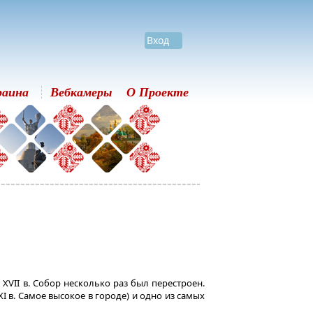
Вход
раина
Вебкамеры
О Проекте
 XVII в. Собор несколько раз был перестроен.
XI в. Самое высокое в городе) и одно из самых