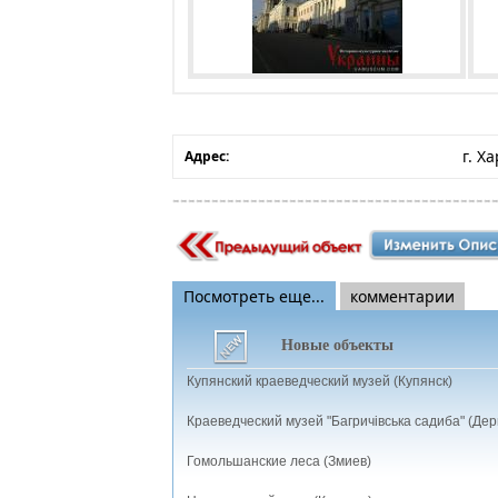
г. Х
Адрес:
Посмотреть еще...
комментарии
Новые объекты
Купянский краеведческий музей (Купянск)
Краеведческий музей "Багричівська садиба" (Дер
Гомольшанские леса (Змиев)