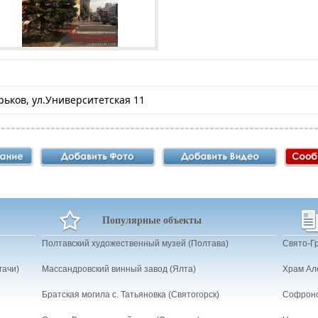
арьков, ул.Университетская 11
Популярные объекты
Полтавский художественный музей (Полтава)
Свято-Г
гачи)
Массандровский винный завод (Ялта)
Храм Ал
Братская могила с. Татьяновка (Святогорск)
Софроно