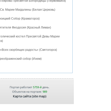
 Покрова Пресвятой Богородицы (Первомайск)
 Св. Марии Магдалины (Белая Церковь)
роицкий Собор (Краматорск)
ятителя Феодосия (Красный Лиман)
толический костел Пресвятой Девы Марии
к)
«Всех скорбящих радость» (Святогорск)
реображенский собор (Изюм)
Портал работает
5759-й
день.
Объектов на портале:
989
Карта сайта (site map)