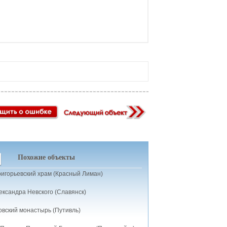
Похожие объекты
ригорьевский храм (Красный Лиман)
ександра Невского (Славянск)
вский монастырь (Путивль)