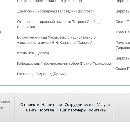
Свято- Воскресенский храм (Славянск)
Церковь
Дунайский биосферный заповедник (Вилково)
Церковь
Отельно-ресторанный комплекс Петрова Слобода
Свято-Т
(Чернигов)
)
Храм Св
Ботанический сад Харьковского национального
университета имени В.Н. Каразина (Харьков)
Римо-ка
(Бердянс
отель Лев (Одесса)
Церковь 
Кафедральный Воскресенский собор (Ивано-Франковск)
Спасо-П
Гостиница Водоспад (Яремча)
риалов
О проекте
Наши цели
Сотрудничество
Услуги
ны
Сайты Портала
Наши партнеры
Контакты