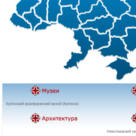
Купянский краеведческий музей (Купянск)
Николаевский хр