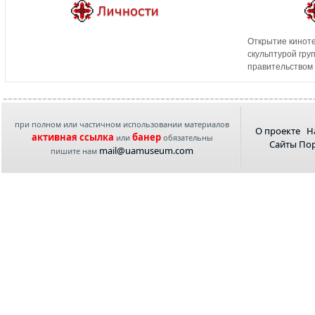
Открытие киноте
скульптурой гру
правительством
при полном или частичном использовании материалов
О проекте
Н
активная ссылка
банер
или
обязательны
Сайты По
mail@uamuseum.com
пишите нам