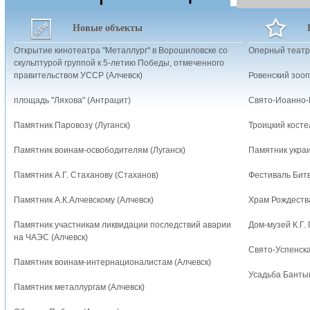
Новые объекты
Открытие кинотеатра "Металлург" в Ворошиловске со
Оперный театр
скульптурой группой к 5-летию Победы, отмеченного
правительством УССР (Алчевск)
Ровенский зооп
площадь "Ляхова" (Антрацит)
Свято-Иоанно-
Памятник Паровозу (Луганск)
Троицкий косте
Памятник воинам-освободителям (Луганск)
Памятник украи
Памятник А.Г. Стаханову (Стаханов)
Фестиваль Битв
Памятник А.К.Алчевскому (Алчевск)
Храм Рождеств
Памятник участникам ликвидации последствий аварии
Дом-музей К.Г.
на ЧАЭС (Алчевск)
Свято-Успенска
Памятник воинам-интернационалистам (Алчевск)
Усадьба Бантыш
Памятник металлургам (Алчевск)