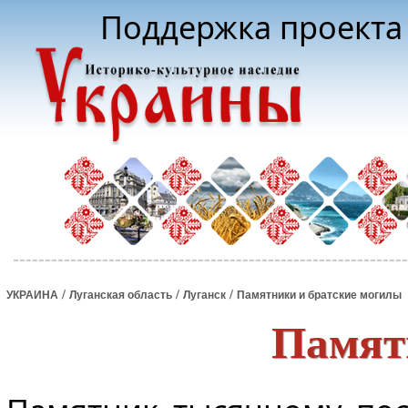
Поддержка проекта 
/
/
/
УКРАИНА
Луганская область
Луганск
Памятники и братские могилы
Памят