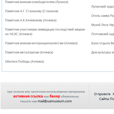
Памятник воинам-освободителям (Луганск)
Луганский худо
Памятник А.Г. Стаханову (Стаханов)
Отель замка Р
Памятник А.К.Алчевскому (Алчевск)
Музей Леси Укр
Памятник участникам ликвидации последствий аварии
на ЧАЭС (Алчевск)
Полтавский ху
Памятник воинам-интернационалистам (Алчевск)
База отдыха В
Памятник металлургам (Алчевск)
Дом культуры и
Обелиск Победы (Алчевск)
при полном или частичном использовании материалов
О проекте
активная ссылка
банер
или
обязательны
Сайты П
mail@uamuseum.com
пишите нам