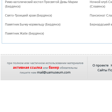
Римо-католический костел Пресвятой Девы Марии
Ночной клуб Ск
(Бердянск)
(Славянск)
Свято-Троицкий храм (Бердянск)
Пансионат Слав
Памятник Бычку-кормильцу (Бердянск)
Бернардський 
Памятник Жабе (Бердянск)
при полном или частичном использовании материалов
О проекте
активная ссылка
банер
или
обязательны
Сайты П
mail@uamuseum.com
пишите нам