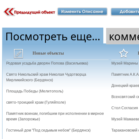
Посмотреть еще...
комм
Новые объекты
Родовая усадьба дворян Попова (Васильевка)
Музей Марины 
Свято Никольский храм Николая Чудотворца
Памятник А.К.А
Мирликийского (Бердянск)
Донецкий краев
Площадь Победы (Мелитополь)
Всехсвятский с
свято-троицкий храм (Гуляйполе)
Стол Согласия
Памятник воинам, погибшим при исполнении в мирное
время (Запорожье)
Музей Мамаева
Гостиный дом "Под седьмым небом" (Бердянск)
Таракановский 