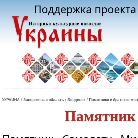
Поддержка проекта 
/
/
/
УКРАИНА
Запорожская область
Бердянск
Памятники и братские мо
Памятник 