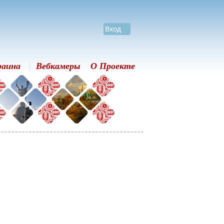
Вход
раина
Вебкамеры
О Проекте