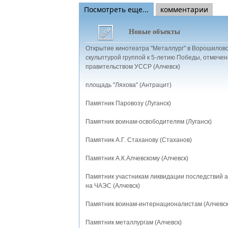
Посмотреть еще...
комментарии
Новые объекты
Открытие кинотеатра "Металлург" в Ворошиловс
скульптурой группой к 5-летию Победы, отмечен
правительством УССР (Алчевск)
площадь "Ляхова" (Антрацит)
Памятник Паровозу (Луганск)
Памятник воинам-освободителям (Луганск)
Памятник А.Г. Стаханову (Стаханов)
Памятник А.К.Алчевскому (Алчевск)
Памятник участникам ликвидации последствий 
на ЧАЭС (Алчевск)
Памятник воинам-интернационалистам (Алчевск
Памятник металлургам (Алчевск)