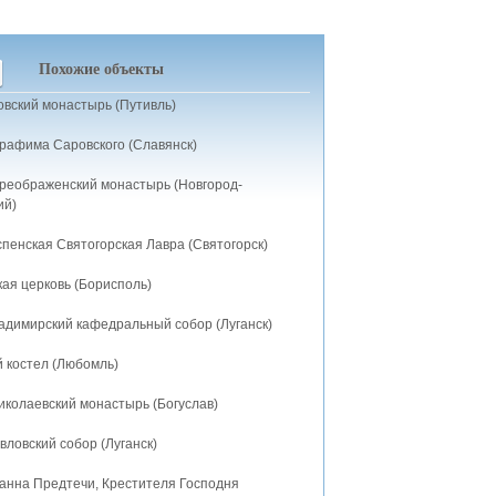
Похожие объекты
вский монастырь (Путивль)
рафима Саровского (Славянск)
реображенский монастырь (Новгород-
ий)
пенская Святогорская Лавра (Святогорск)
ая церковь (Борисполь)
адимирский кафедральный собор (Луганск)
й костел (Любомль)
иколаевский монастырь (Богуслав)
ловский собор (Луганск)
анна Предтечи, Крестителя Господня