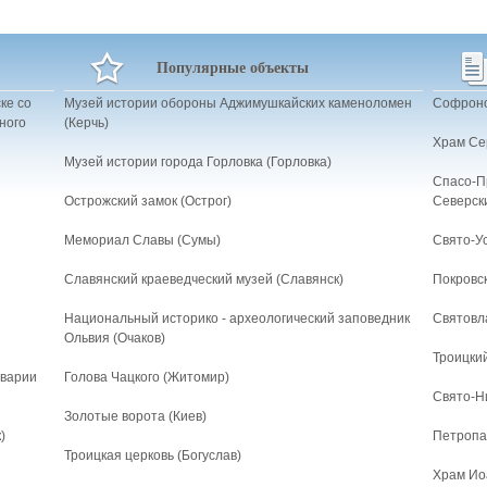
Популярные объекты
ке со
Музей истории обороны Аджимушкайских каменоломен
Софроно
ного
(Керчь)
Храм Се
Музей истории города Горловка (Горловка)
Спасо-П
Острожский замок (Острог)
Северск
Мемориал Славы (Сумы)
Свято-Ус
Славянский краеведческий музей (Славянск)
Покровск
Национальный историко - археологический заповедник
Святовл
Ольвия (Очаков)
Троицки
аварии
Голова Чацкого (Житомир)
Свято-Н
Золотые ворота (Киев)
)
Петропав
Троицкая церковь (Богуслав)
Храм Ио