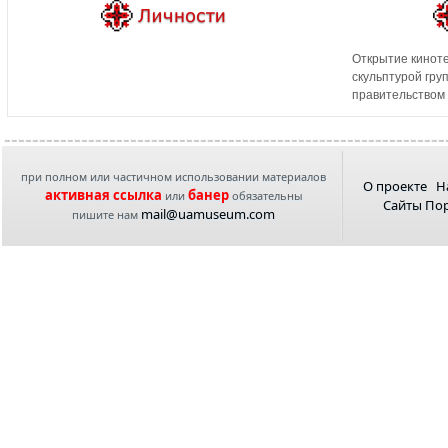
Открытие киноте
скульптурой гру
правительством
при полном или частичном использовании материалов
О проекте
Н
активная ссылка
банер
или
обязательны
Сайты По
mail@uamuseum.com
пишите нам