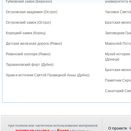
Губковский замок (Березно)
университета и
Острожская академия (Острог)
Часовня Свято
Острожский замок (Острог)
Братская могил
Корецкий замок (Корец)
Заповедник Гр
Детская железная дорога (Ровно)
Мавзолей Потоц
Ровенский зоопарк (Ровно)
Музей истории 
(Донецк)
Таракановский форт (Дубно)
Братская могил
Храм и источник Святой Праведной Анны (Дубно)
Памятник Серге
Санаторий Свя
при полном или частичном использовании материалов
О проекте
активная ссылка
банер
или
обязательны