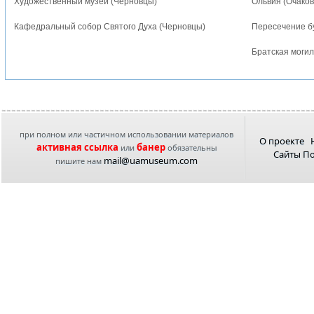
Художественный музей (Черновцы)
Ольвия (Очаков
Кафедральный собор Святого Духа (Черновцы)
Пересечение бу
Братская могил
при полном или частичном использовании материалов
О проекте
активная ссылка
банер
или
обязательны
Сайты П
mail@uamuseum.com
пишите нам