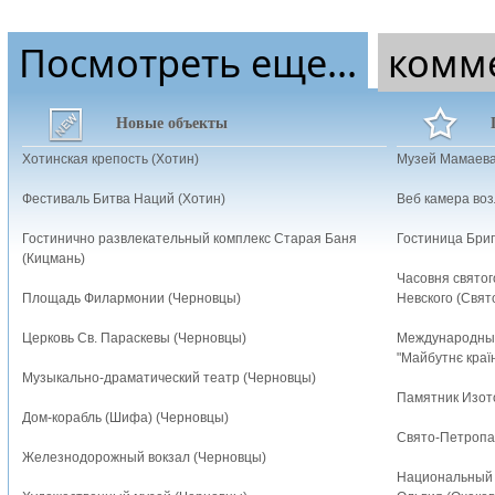
Посмотреть еще...
комм
Новые объекты
Хотинская крепость (Хотин)
Музей Мамаева
Фестиваль Битва Наций (Хотин)
Веб камера воз
Гостинично развлекательный комплекс Старая Баня
Гостиница Бриг
(Кицмань)
Часовня святог
Площадь Филармонии (Черновцы)
Невского (Свят
Церковь Св. Параскевы (Черновцы)
Международный
"Майбутнє краї
Музыкально-драматический театр (Черновцы)
Памятник Изото
Дом-корабль (Шифа) (Черновцы)
Свято-Петропа
Железнодорожный вокзал (Черновцы)
Национальный 