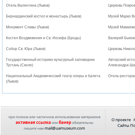
Отель Валентина (Львов)
Церковь Покро
Бернардинский костел и монастырь (Львов)
Музей Марко Во
Монумент Славы (Львов)
Музей Мамаева
Костел Воздвижения и Св. Иосифа (Броды)
Валерий Быков
Собор Св. Юра (Львов)
Церковь Никол
Государственный историко-культурный заповедник
Авторский исто
Тустань (Сколе)
Александра Ша
Национальный Академичесский театр оперы и балета
Отель-ресторан
(Львов)
при полном или частичном использовании материалов
О проекте
активная ссылка
банер
или
обязательны
Сайты П
mail@uamuseum.com
пишите нам