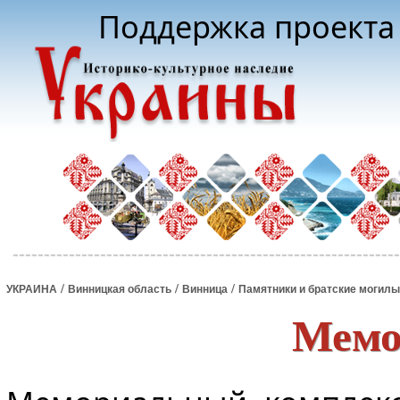
Поддержка проекта 
/
/
/
УКРАИНА
Винницкая область
Винница
Памятники и братские могилы
Мемо