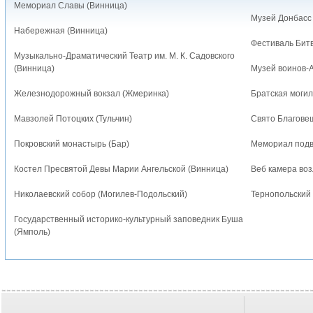
Мемориал Славы (Винница)
Музей Донбасс
Набережная (Винница)
Фестиваль Битв
Музыкально-Драматический Театр им. М. К. Садовского
(Винница)
Музей воинов-
Железнодорожный вокзал (Жмеринка)
Братская могил
Мавзолей Потоцких (Тульчин)
Свято Благове
Покровский монастырь (Бар)
Мемориал подв
Костел Пресвятой Девы Марии Ангельской (Винница)
Веб камера воз
Николаевский собор (Могилев-Подольский)
Тернопольский 
Государственный историко-культурный заповедник Буша
(Ямполь)