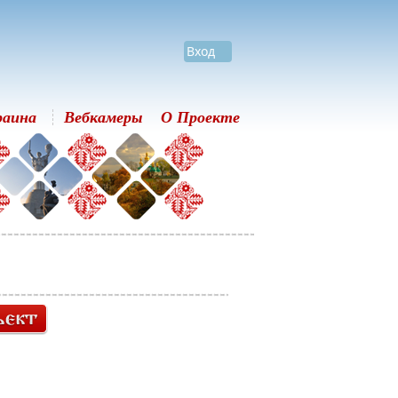
Вход
раина
Вебкамеры
О Проекте