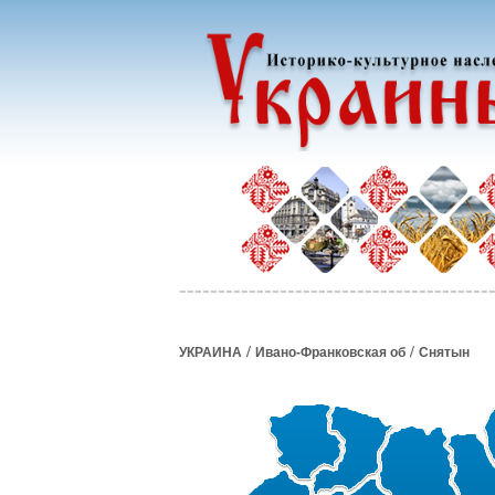
/
/
УКРАИНА
Ивано-Франковская об
Снятын