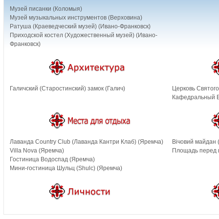
Музей писанки (Коломыя)
Музей музыкальных инструментов (Верховина)
Ратуша (Краеведческий музей) (Ивано-Франковск)
Приходской костел (Художественный музей) (Ивано-
Франковск)
Галичский (Старостинский) замок (Галич)
Церковь Святого
Кафедральный В
Лаванда Country Club (Лаванда Кантри Клаб) (Яремча)
Вічовий майдан 
Villa Nova (Яремча)
Площадь перед 
Гостиница Водоспад (Яремча)
Мини-гостиница Шульц (Shulc) (Яремча)