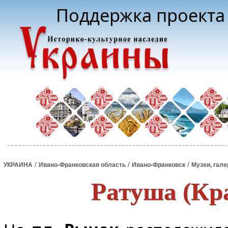
Поддержка проекта 
/
/
/
УКРАИНА
Ивано-Франковская область
Ивано-Франковск
Музеи, гале
Ратуша (Кр