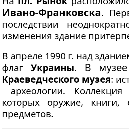
На
пл. Рынок
расположилс
Ивано-Франковска
. Пе
последствии неоднократн
изменения здание притерпе
В апреле 1990 г. над здан
В музее
флаг
Украины
.
Краеведческого музея
: и
археологии. Коллекция 
которых оружие, книги, 
предметов.