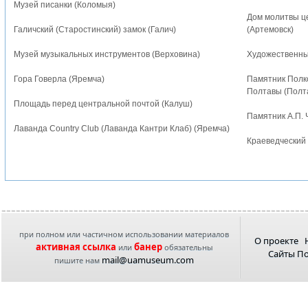
Музей писанки (Коломыя)
Дом молитвы це
Галичский (Старостинский) замок (Галич)
(Артемовск)
Музей музыкальных инструментов (Верховина)
Художественны
Гора Говерла (Яремча)
Памятник Полк
Полтавы (Полт
Площадь перед центральной почтой (Калуш)
Памятник А.П. 
Лаванда Country Club (Лаванда Кантри Клаб) (Яремча)
Краеведческий
при полном или частичном использовании материалов
О проекте
активная ссылка
банер
или
обязательны
Сайты П
mail@uamuseum.com
пишите нам