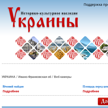
Поддержка про
/
/
УКРАИНА
Ивано-Франковская об
Веб камеры
Вічовий майдан
Площадь перед це
Подробнее
Подробнее