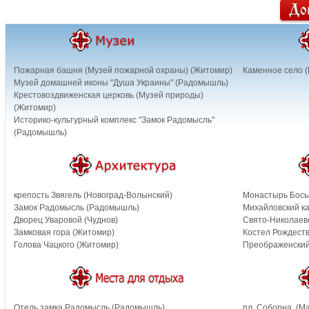
Пожарная башня (Музей пожарной охраны) (Житомир)
Каменное село (
Музей домашней иконы "Душа Украины" (Радомышль)
Крестовоздвиженская церковь (Музей природы)
(Житомир)
Историко-культурный комплекс "Замок Радомысль"
(Радомышль)
крепость Звягель (Новоград-Волынский)
Монастырь Босы
Замок Радомысль (Радомышль)
Михайловский к
Дворец Уваровой (Чуднов)
Свято-Николаевс
Замковая гора (Житомир)
Костел Рождест
Голова Чацкого (Житомир)
Преображенский
Отель замка Радомысль (Радомышль)
пл. Соборна. (М