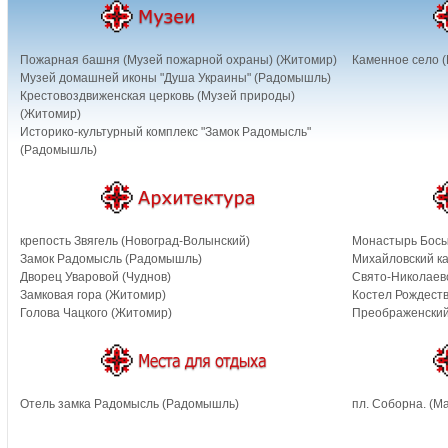
Пожарная башня (Музей пожарной охраны) (Житомир)
Каменное село (
Музей домашней иконы "Душа Украины" (Радомышль)
Крестовоздвиженская церковь (Музей природы)
(Житомир)
Историко-культурный комплекс "Замок Радомысль"
(Радомышль)
крепость Звягель (Новоград-Волынский)
Монастырь Босы
Замок Радомысль (Радомышль)
Михайловский к
Дворец Уваровой (Чуднов)
Свято-Николаевс
Замковая гора (Житомир)
Костел Рождест
Голова Чацкого (Житомир)
Преображенский
Отель замка Радомысль (Радомышль)
пл. Соборна. (М