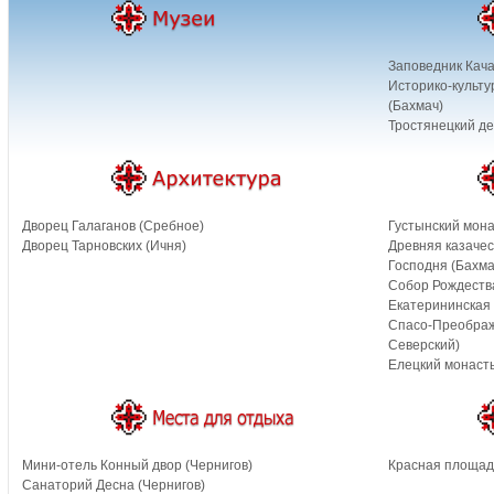
Заповедник Кача
Историко-культу
(Бахмач)
Тростянецкий де
Дворец Галаганов (Сребное)
Густынский мона
Дворец Тарновских (Ичня)
Древняя казачес
Господня (Бахма
Собор Рождеств
Екатерининская 
Спасо-Преображ
Северский)
Елецкий монасты
Мини-отель Конный двор (Чернигов)
Красная площадь
Санаторий Десна (Чернигов)