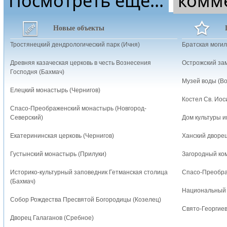
Посмотреть еще...
комм
Новые объекты
Тростянецкий дендрологический парк (Ичня)
Братская могил
Древняя казаческая церковь в честь Вознесения
Острожский зам
Господня (Бахмач)
Музей воды (В
Елецкий монастырь (Чернигов)
Костел Св. Иос
Спасо-Преображенский монастырь (Новгород-
Северский)
Дом культуры и
Екатерининская церковь (Чернигов)
Ханский дворец
Густынский монастырь (Прилуки)
Загородный ко
Историко-культурный заповедник Гетманская столица
Спасо-Преобра
(Бахмач)
Национальный 
Собор Рождества Пресвятой Богородицы (Козелец)
Свято-Георгиев
Дворец Галаганов (Сребное)