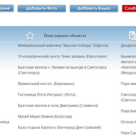
Популярные объекты
Мемориальный комплекс "Крылья победы" (Одесса)
Дендроп
Этнографический центр Текие дервиш (Евпатория)
Крымско
эколого-
Братская могила с. Яровая на выезде в Святогорск
«Коктеб
(Святогорск)
(Феодос
Вірменський костел. (Бережаны)
Парк им
Гостиница Ялта-Интурист (Ялта)
Святого
(Святого
Братская могила в селе Дмитривка (Славянск)
Парк Кие
Музей Марко Вовчок (Богуслав)
олица
Остров 
База отдыха Карпаты (Белгород-Днестровский)
Парк Са