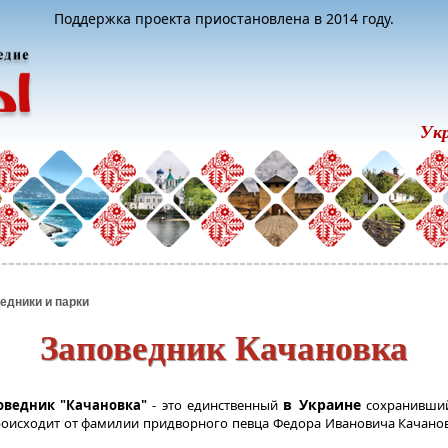
Поддержка проекта приостановлена в 2014 году.
Ук
едники и парки
Заповедник Качановка
в Украине
оведник "Качановка"
- это единственный
сохранивший
происходит от фамилии придворного певца Федора Ивановича Качанов