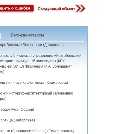
Похожие объекты
арк Веселые Боковеньки (Долинская)
е республиканское учреждение «Коктебельский
историко-культурный заповедник (КРУ
ельский ЭИКЗ) "Киммерия М.А. Волошина"
ия)
ени Ленина в Краматорске (Краматорск)
рский историко-архитектурный заповедник
рск)
вская Русь (Обухов)
Хортица (Запорожье)
лгирка (Воронцовский парк) (Симферополь)