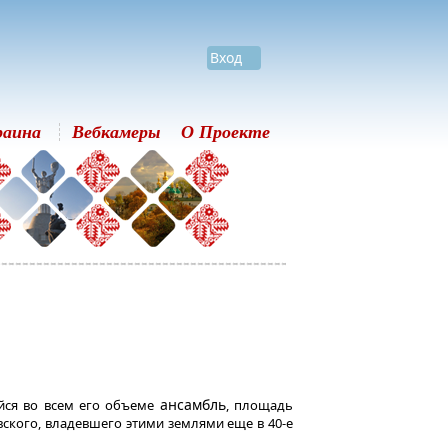
Вход
раина
Вебкамеры
О Проекте
ансамбль
ся во всем его объеме
, площадь
ского, владевшего этими землями еще в 40-е