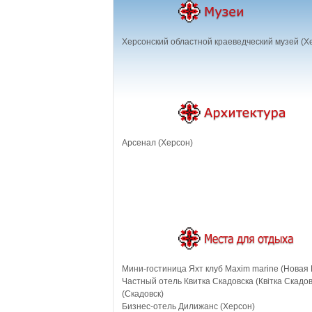
Херсонский областной краеведческий музей (Х
Арсенал (Херсон)
Мини-гостиница Яхт клуб Maxim marine (Новая 
Частный отель Квитка Скадовска (Квiтка Скадов
(Скадовск)
Бизнес-отель Дилижанс (Херсон)