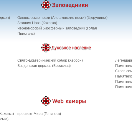
ерсон)
Олешковские пески (Алешковские пески) (Цюрупинск)
Аскания Нова (Каховка)
Черноморский биосферный заповедник (Голая
Пристань)
Свято-Екатерининский собор (Херсон)
Легендарн
Введенская церковь (Берислав)
Памятник 
Склеп се
Памятник 
Памятник
Памятник
Каховка)
проспект Мира (Геническ)
ська)