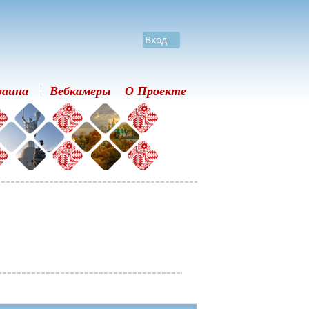
Вход
раина
Вебкамеры
О Проекте