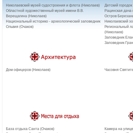
Николаевский музей судостроения и флота (Николаев)
Детский городок 
Областной художественный музей имени В.В.
Рацинская дача 
Верещагина (Николаев)
Остров Березань
Национальный историко - археологический заповедник
Николаевский зо
Ольвия (Очаков)
Региональный л
(Николаев)
Заповедник Елан
Заповедник Гран
Дом офицеров (Николаев)
Часовня Святит
База отдыха Санта (Очаков)
Камера на улице