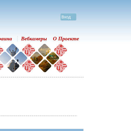
Вход
раина
Вебкамеры
О Проекте