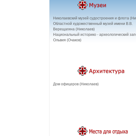
Николаевский музей судостроения и флота (Ни
Областной художественный музей имени В.В.
Верещагина (Николаев)
Национальный историко - археологический за
Ольвия (Очаков)
Дом офицеров (Николаев)