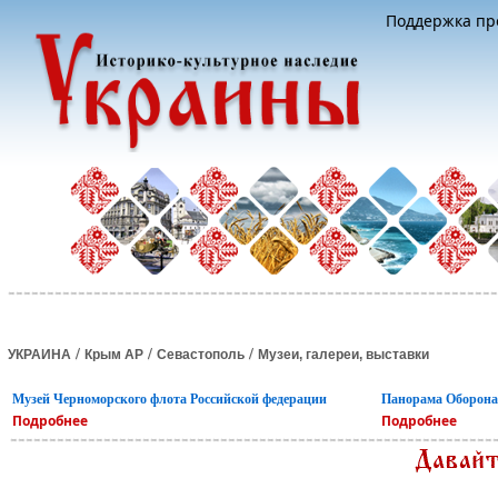
Поддержка про
/
/
/
УКРАИНА
Крым АР
Севастополь
Музеи, галереи, выставки
Музей Черноморского флота Российской федерации
Панорама Оборона 
Подробнее
Подробнее