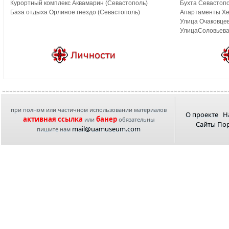
Курортный комплекс Аквамарин (Севастополь)
Бухта Севастопо
База отдыха Орлиное гнездо (Севастополь)
Апартаменты Хе
Улица Очаковцев
УлицаСоловьева
при полном или частичном использовании материалов
О проекте
Н
активная ссылка
банер
или
обязательны
Сайты По
mail@uamuseum.com
пишите нам