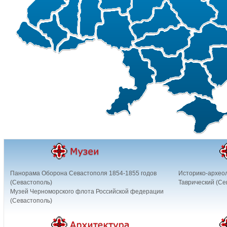
Панорама Оборона Севастополя 1854-1855 годов
Историко-архео
(Севастополь)
Таврический (Се
Музей Черноморского флота Российской федерации
(Севастополь)