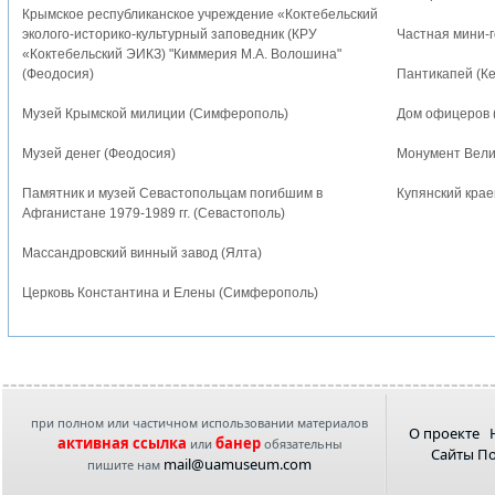
Крымское республиканское учреждение «Коктебельский
эколого-историко-культурный заповедник (КРУ
Частная мини-г
«Коктебельский ЭИКЗ) "Киммерия М.А. Волошина"
(Феодосия)
Пантикапей (Ке
Музей Крымской милиции (Симферополь)
Дом офицеров 
Музей денег (Феодосия)
Монумент Вели
Памятник и музей Севастопольцам погибшим в
Купянский крае
Афганистане 1979-1989 гг. (Севастополь)
Массандровский винный завод (Ялта)
Церковь Константина и Елены (Симферополь)
при полном или частичном использовании материалов
О проекте
активная ссылка
банер
или
обязательны
Сайты П
mail@uamuseum.com
пишите нам