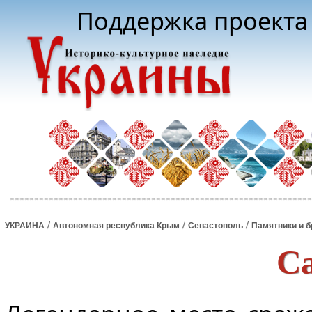
Поддержка проекта 
/
/
/
УКРАИНА
Автономная республика Крым
Севастополь
Памятники и 
Са