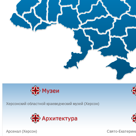
Херсонский областной краеведческий музей (Херсон)
Арсенал (Херсон)
Свято-Екатерини