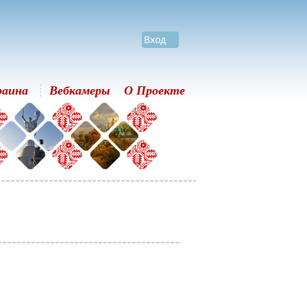
Вход
раина
Вебкамеры
О Проекте