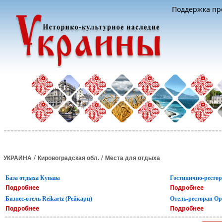
Поддержка про
/
/
УКРАИНА
Кировоградская обл.
Места для отдыха
База отдыха Купава
Гостинично-рестор
Подробнее
Подробнее
Бизнес-отель Reikartz (Рейкарц)
Отель-ресторан Ор
Подробнее
Подробнее