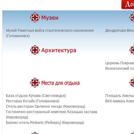
Музей Ракетных войск стратегического назначения
Дендропарк Вес
(Голованевск)
Церковь Покрова
Вознесенский со
База отдыха Купава (Светловодск)
Площаль Хмельн
Ресторан Котайк (Голованевск)
Веб камера Алек
Отель-ресторан Орлиное гнездо (Кировоград)
Гостинично-ресторанный комплекс Козацька застава
(Кировоград)
Бизнес-отель Reikartz (Рейкарц) (Кировоград)