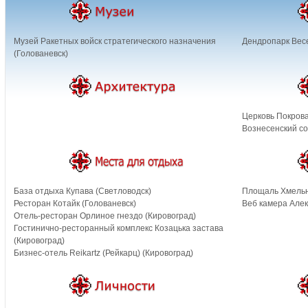
Музей Ракетных войск стратегического назначения
Дендропарк Вес
(Голованевск)
Церковь Покрова
Вознесенский со
База отдыха Купава (Светловодск)
Площаль Хмельн
Ресторан Котайк (Голованевск)
Веб камера Алек
Отель-ресторан Орлиное гнездо (Кировоград)
Гостинично-ресторанный комплекс Козацька застава
(Кировоград)
Бизнес-отель Reikartz (Рейкарц) (Кировоград)