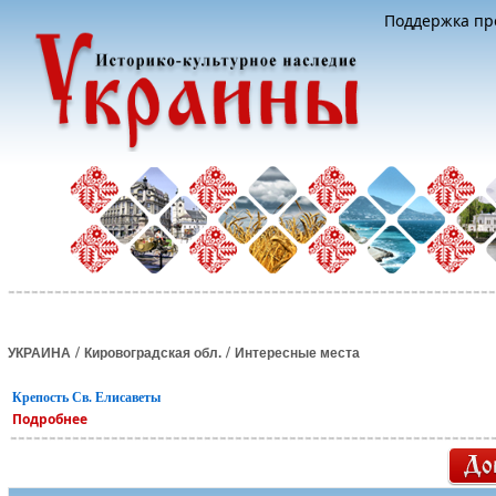
Поддержка про
/
/
УКРАИНА
Кировоградская обл.
Интересные места
Крепость Cв. Елисаветы
Подробнее