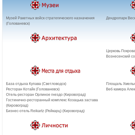
Музей Ракетных войск стратегического назначения
Дендропарк Вес
(Голованевск)
Церковь Покрова
Вознесенский со
База отдыха Купава (Светловодск)
Площаль Хмельн
Ресторан Котайк (Голованевск)
Веб камера Алек
Отель-ресторан Орлиное гнездо (Кировоград)
Гостинично-ресторанный комплекс Козацька застава
(Кировоград)
Бизнес-отель Reikartz (Рейкарц) (Кировоград)