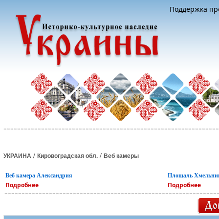
Поддержка про
/
/
УКРАИНА
Кировоградская обл.
Веб камеры
Веб камера Александрия
Площаль Хмельни
Подробнее
Подробнее