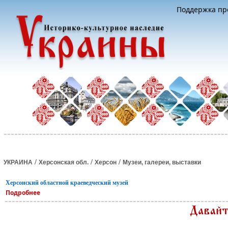
Поддержка про
/
/
/
УКРАИНА
Херсонская обл.
Херсон
Музеи, галереи, выставки
Херсонский областной краеведческий музей
Подробнее