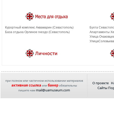
Курортный комплекс Аквамарин (Севастополь)
Бухта Севастопо
База отдыха Орлиное гнездо (Севастополь)
Апартаменты Хе
Улица Очаковцев
УлицаСоловьева
при полном или частичном использовании материалов
О проекте
Н
активная ссылка
банер
или
обязательны
Сайты По
mail@uamuseum.com
пишите нам