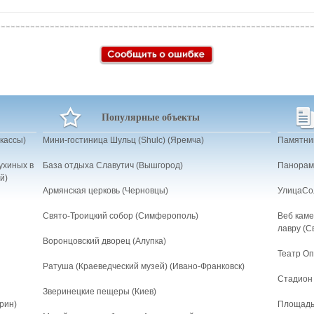
Популярные объекты
кассы)
Мини-гостиница Шульц (Shulc) (Яремча)
Памятник
ухиных в
База отдыха Славутич (Вышгород)
Панорам
й)
Армянская церковь (Черновцы)
УлицаСо
Свято-Троицкий собор (Симферополь)
Веб каме
лавру (С
Воронцовский дворец (Алупка)
Театр Оп
Ратуша (Краеведческий музей) (Ивано-Франковск)
Стадион 
Зверинецкие пещеры (Киев)
рин)
Площадь