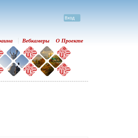
Вход
раина
Вебкамеры
О Проекте