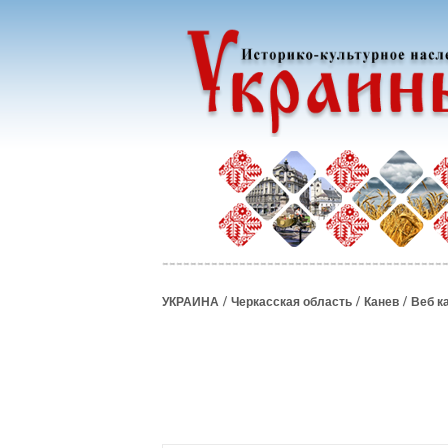
/
/
/
УКРАИНА
Черкасская область
Канев
Веб к