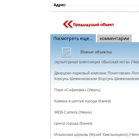
Адрес:
Посмотреть еще...
комментарии
Новые объекты
скульптурная композиция «Высокая нота» (Чер
Дворцово-парковый комплекс Понятовских-Лоп
Корсунь-Шевченковском (Корсунь-Шевченковски
Парк «Софиевка» (Умань)
Камера в центре города (Канев)
WEB-Camera (Умань)
Центр города (Канев)
Ильинская церковь (Музей Хмельницкого) (Чиги