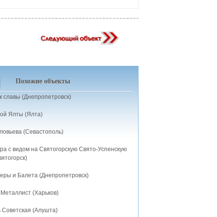
Похожие объекты
 славы (Днепропетровск)
ой Ялты (Ялта)
ловьева (Севастополь)
ра с видом на Святогорскую Свято-Успенскую
вятогорск)
еры и Балета (Днепропетровск)
Металлист (Харьков)
 Советская (Алушта)